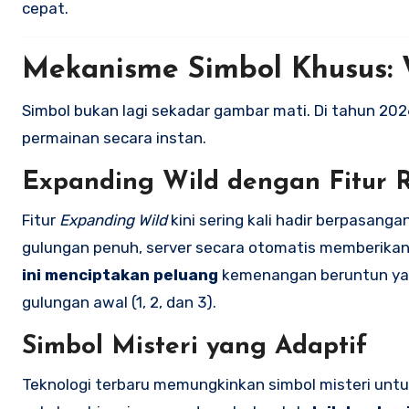
cepat.
Mekanisme Simbol Khusus: W
Simbol bukan lagi sekadar gambar mati. Di tahun 202
permainan secara instan.
Expanding Wild dengan Fitur R
Fitur
Expanding Wild
kini sering kali hadir berpasan
gulungan penuh, server secara otomatis memberikan 
ini menciptakan peluang
kemenangan beruntun yang
gulungan awal (1, 2, dan 3).
Simbol Misteri yang Adaptif
Teknologi terbaru memungkinkan simbol misteri unt