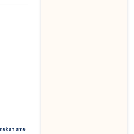
Opsi “Super” Bonus Buy
Peningkatan Peluang
Lewat “Ante Bet”
Generasi Terbaru
Mekanisme Simbol Khusus:
Wild, Scatter, dan Simbol
Misteri
Expanding Wild dengan
Fitur Re-spin
Simbol Misteri yang
Adaptif
Strategi Memanfaatkan Fitur
 mekanisme
untuk Meraih Maxwin