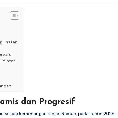
gi Instan
erbaru
 Misteri
nangan
namis dan Progresif
ari setiap kemenangan besar. Namun, pada tahun 2026,