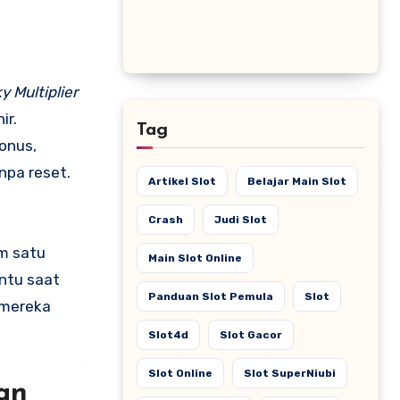
Kesimpulan: Penguasaan
Fitur Adalah Kunci
Kemenangan
y Multiplier
ir.
Tag
onus,
npa reset.
Artikel Slot
Belajar Main Slot
Crash
Judi Slot
am satu
Main Slot Online
ntu saat
Panduan Slot Pemula
Slot
 mereka
Slot4d
Slot Gacor
Slot Online
Slot SuperNiubi
an