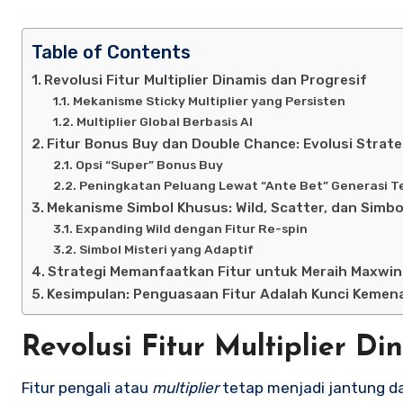
Table of Contents
Revolusi Fitur Multiplier Dinamis dan Progresif
Mekanisme Sticky Multiplier yang Persisten
Multiplier Global Berbasis AI
Fitur Bonus Buy dan Double Chance: Evolusi Strate
Opsi “Super” Bonus Buy
Peningkatan Peluang Lewat “Ante Bet” Generasi T
Mekanisme Simbol Khusus: Wild, Scatter, dan Simbol
Expanding Wild dengan Fitur Re-spin
Simbol Misteri yang Adaptif
Strategi Memanfaatkan Fitur untuk Meraih Maxwin
Kesimpulan: Penguasaan Fitur Adalah Kunci Keme
Revolusi Fitur Multiplier Di
Fitur pengali atau
multiplier
tetap menjadi jantung d