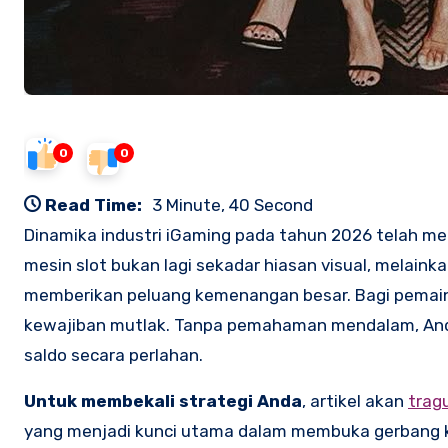
0
0
Read Time:
3 Minute, 40 Second
Dinamika industri iGaming pada tahun 2026 telah mencapai titik kulminasi teknologi yang luar biasa. Kini, fitur-fitur dalam
mesin slot bukan lagi sekadar hiasan visual, melai
memberikan peluang kemenangan besar. Bagi pemai
kewajiban mutlak. Tanpa pemahaman mendalam, And
saldo secara perlahan.
Untuk membekali strategi Anda
, artikel akan
trag
yang menjadi kunci utama dalam membuka gerbang