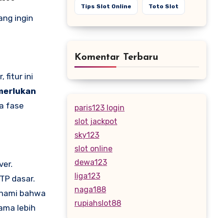
Tips Slot Online
Toto Slot
ang ingin
Komentar Terbaru
fitur ini
merlukan
a fase
paris123 login
slot jackpot
sky123
slot online
dewa123
ver.
liga123
TP dasar.
naga188
ahami bahwa
rupiahslot88
ama lebih