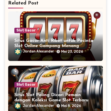
Related Post
Slot Gacor
Situs Gacor Anti Ribet untuk Pecinta
Slot Online Gampang Menang
Jordan Alexander
Mei 23, 2026
Slot Gacor
Situs Slot Paling Dicari Pemain
dengan Koleksi Game Slot Terbaru
Jordan Alexander
Mei 8, 2026