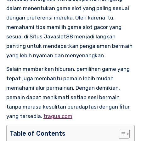
dalam menentukan game slot yang paling sesuai
dengan preferensi mereka. Oleh karena itu,
memahami tips memilih game slot gacor yang
sesuai di Situs Javaslot88 menjadi langkah
penting untuk mendapatkan pengalaman bermain
yang lebih nyaman dan menyenangkan.
Selain memberikan hiburan, pemilihan game yang
tepat juga membantu pemain lebih mudah
memahami alur permainan. Dengan demikian,
pemain dapat menikmati setiap sesi bermain
tanpa merasa kesulitan beradaptasi dengan fitur
yang tersedia.
tragua.com
Table of Contents