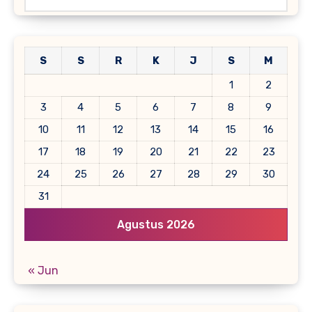
S
S
R
K
J
S
M
1
2
3
4
5
6
7
8
9
10
11
12
13
14
15
16
17
18
19
20
21
22
23
24
25
26
27
28
29
30
31
Agustus 2026
« Jun