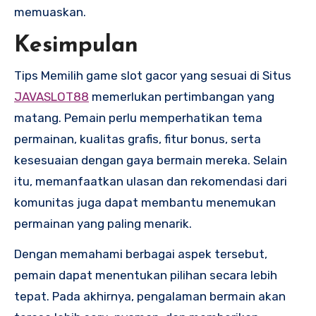
memuaskan.
Kesimpulan
Tips Memilih game slot gacor yang sesuai di Situs
JAVASLOT88
memerlukan pertimbangan yang
matang. Pemain perlu memperhatikan tema
permainan, kualitas grafis, fitur bonus, serta
kesesuaian dengan gaya bermain mereka. Selain
itu, memanfaatkan ulasan dan rekomendasi dari
komunitas juga dapat membantu menemukan
permainan yang paling menarik.
Dengan memahami berbagai aspek tersebut,
pemain dapat menentukan pilihan secara lebih
tepat. Pada akhirnya, pengalaman bermain akan