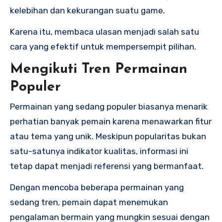
kelebihan dan kekurangan suatu game.
Karena itu, membaca ulasan menjadi salah satu
cara yang efektif untuk mempersempit pilihan.
Mengikuti Tren Permainan
Populer
Permainan yang sedang populer biasanya menarik
perhatian banyak pemain karena menawarkan fitur
atau tema yang unik. Meskipun popularitas bukan
satu-satunya indikator kualitas, informasi ini
tetap dapat menjadi referensi yang bermanfaat.
Dengan mencoba beberapa permainan yang
sedang tren, pemain dapat menemukan
pengalaman bermain yang mungkin sesuai dengan