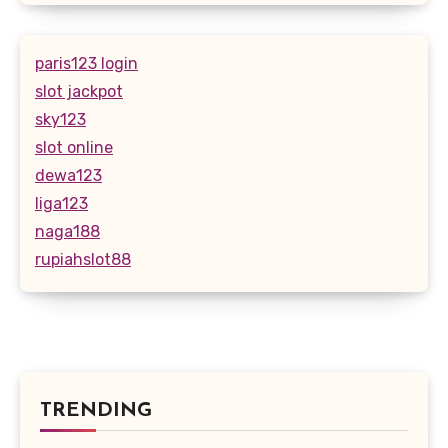
paris123 login
slot jackpot
sky123
slot online
dewa123
liga123
naga188
rupiahslot88
TRENDING