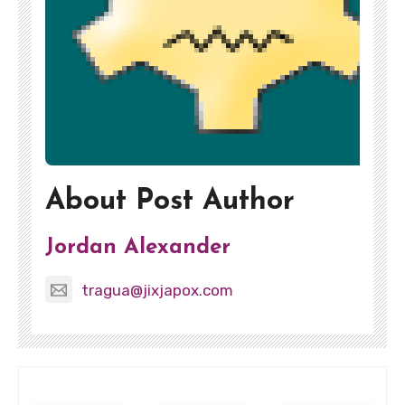
About Post Author
Jordan Alexander
tragua@jixjapox.com