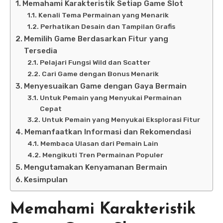
Memahami Karakteristik Setiap Game Slot
Kenali Tema Permainan yang Menarik
Perhatikan Desain dan Tampilan Grafis
Memilih Game Berdasarkan Fitur yang
Tersedia
Pelajari Fungsi Wild dan Scatter
Cari Game dengan Bonus Menarik
Menyesuaikan Game dengan Gaya Bermain
Untuk Pemain yang Menyukai Permainan
Cepat
Untuk Pemain yang Menyukai Eksplorasi Fitur
Memanfaatkan Informasi dan Rekomendasi
Membaca Ulasan dari Pemain Lain
Mengikuti Tren Permainan Populer
Mengutamakan Kenyamanan Bermain
Kesimpulan
Memahami Karakteristik