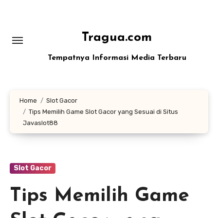
Lewati
ke
konten
Tragua.com
Tempatnya Informasi Media Terbaru
Home
Slot Gacor
Tips Memilih Game Slot Gacor yang Sesuai di Situs
Javaslot88
Slot Gacor
Tips Memilih Game