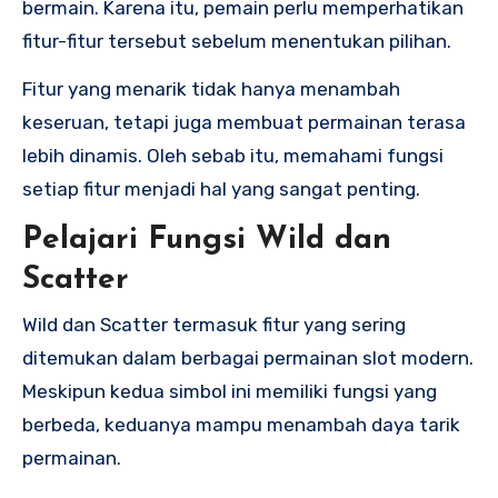
bermain. Karena itu, pemain perlu memperhatikan
fitur-fitur tersebut sebelum menentukan pilihan.
Fitur yang menarik tidak hanya menambah
keseruan, tetapi juga membuat permainan terasa
lebih dinamis. Oleh sebab itu, memahami fungsi
setiap fitur menjadi hal yang sangat penting.
Pelajari Fungsi Wild dan
Scatter
Wild dan Scatter termasuk fitur yang sering
ditemukan dalam berbagai permainan slot modern.
Meskipun kedua simbol ini memiliki fungsi yang
berbeda, keduanya mampu menambah daya tarik
permainan.