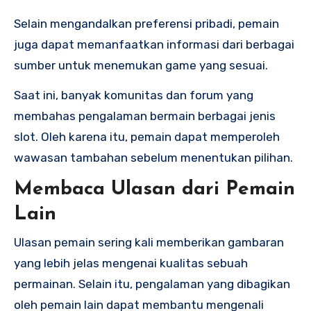
Selain mengandalkan preferensi pribadi, pemain
juga dapat memanfaatkan informasi dari berbagai
sumber untuk menemukan game yang sesuai.
Saat ini, banyak komunitas dan forum yang
membahas pengalaman bermain berbagai jenis
slot. Oleh karena itu, pemain dapat memperoleh
wawasan tambahan sebelum menentukan pilihan.
Membaca Ulasan dari Pemain
Lain
Ulasan pemain sering kali memberikan gambaran
yang lebih jelas mengenai kualitas sebuah
permainan. Selain itu, pengalaman yang dibagikan
oleh pemain lain dapat membantu mengenali