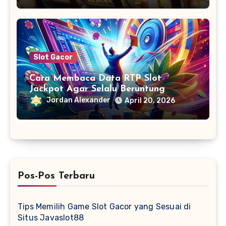
Slot Gacor
Cara Membaca Data RTP Slot
Jackpot Agar Selalu Beruntung
Jordan Alexander
April 20, 2026
Pos-Pos Terbaru
Tips Memilih Game Slot Gacor yang Sesuai di
Situs Javaslot88